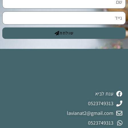
שולחת
ענת לביא
0523749313
lavianat2@gmail.com
0523749313