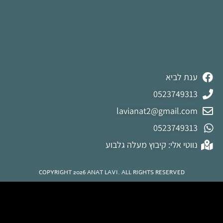
ענת לביא
0523749313
lavianat2@gmail.com
0523749313
נווטי אלי: קיבוץ מעלה גלבוע
COPYRIGHT 2026 ANAT LAVI. ALL RIGHTS RESERVED