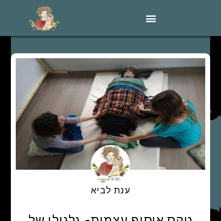
ענת לביא
טקס איסוף עצמות- גלגולו של